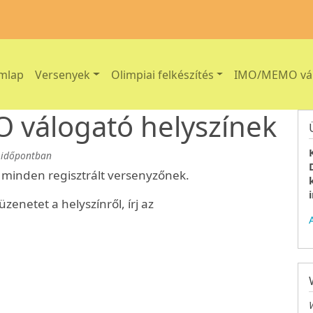
ain navigation
mlap
Versenyek
Olimpiai felkészítés
IMO/MEMO vá
álogató helyszínek
időpontban
n minden regisztrált versenyzőnek.
enetet a helyszínről, írj az