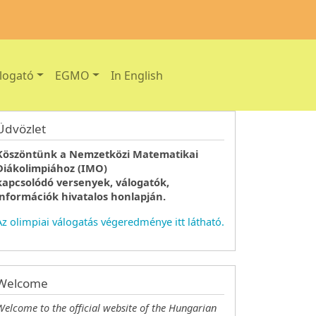
logató
EGMO
In English
Üdvözlet
Köszöntünk a Nemzetközi Matematikai
Diákolimpiához (IMO)
kapcsolódó versenyek, válogatók,
információk hivatalos honlapján.
Az olimpiai válogatás végeredménye itt látható.
Welcome
Welcome to the official website of the Hungarian