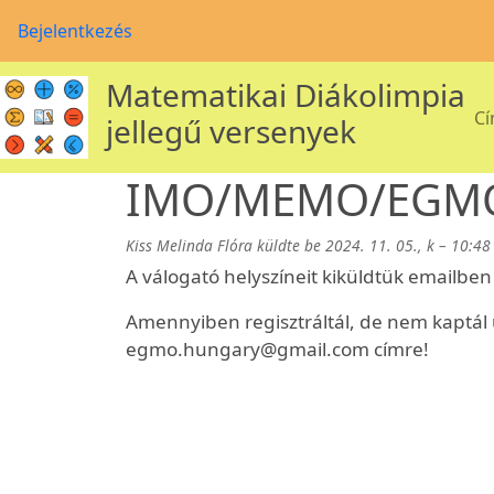
Ugrás a tartalomra
User account menu
Bejelentkezés
Matematikai Diákolimpia
M
Cí
jellegű versenyek
IMO/MEMO/EGMO v
Kiss Melinda Flóra
küldte be
2024. 11. 05., k – 10:48
A válogató helyszíneit kiküldtük emailbe
Amennyiben regisztráltál, de nem kaptál üz
egmo.hungary@gmail.com címre!